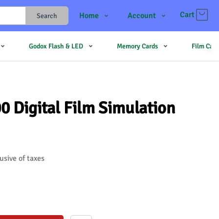
Cart
Home
Account
Search
Shop
Login
Godox Flash & LED
Memory Cards
Film Cam
Contact Us
Register
JJMehta
Track Order
Forum
0 Digital Film Simulation
usive of taxes