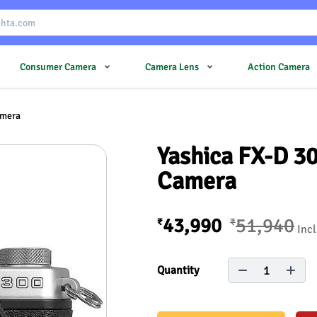
Consumer Camera
Camera Lens
Action Camera
amera
Yashica FX-D 30
Camera
43,990
51,940
₹
₹
Incl
1
Quantity